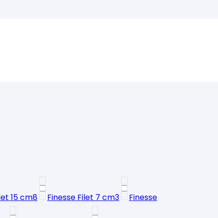
let 15 cm
8
Finesse Filet 7 cm
3
Finesse