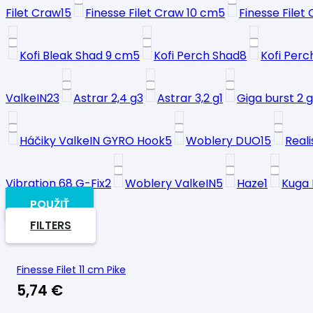
Filet Craw
15
Finesse Filet Craw 10 cm
5
Finesse Filet
Kofi Bleak Shad 9 cm
5
Kofi Perch Shad
8
Kofi Perc
ValkeIN
23
Astrar 2,4 g
3
Astrar 3,2 g
1
Giga burst 2 g
Háčiky ValkeIN GYRO Hook
5
Woblery DUO
15
Reali
Vibration 68 G-Fix
2
Woblery ValkeIN
5
Haze
1
Kuga
POUŽIŤ
FILTERS
Finesse Filet 11 cm Pike
5,74
€