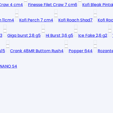
 Craw 4 cm
4
Finesse Filet Craw 7 cm
6
Kofi Bleak Pintai
h 11cm
4
Kofi Perch 7 cm
4
Kofi Roach Shad
7
Kofi Ro
3
Giga burst 2,8 g
5
Hi Burst 3,6 g
5
Ice Fake 2,6 g
2
s
15
Crank 48MR Buttom Rush
4
Popper 64
4
Rozant
 NANO S
4