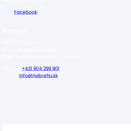
Facebook
Kontakt
King fishing, s.r.o.
Sv. Cyrila a Metoda 830
01301 Teplička nad Váhom Slovensko
Telefón:
+421 904 299 901
E-mail:
info@nabrehu.sk