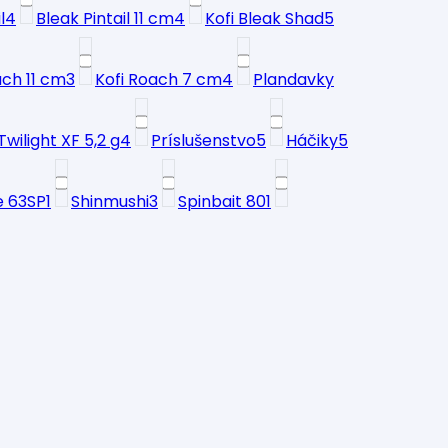
l
4
Bleak Pintail 11 cm
4
Kofi Bleak Shad
5
ach 11 cm
3
Kofi Roach 7 cm
4
Plandavky
Twilight XF 5,2 g
4
Príslušenstvo
5
Háčiky
5
e 63SP
1
Shinmushi
3
Spinbait 80
1