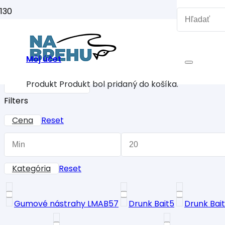
Môj účet
Produkt
Produkt
bol pridaný do košíka.
Filters
Cena
Reset
Kategória
Reset
Gumové nástrahy LMAB
57
Drunk Bait
5
Drunk Bai