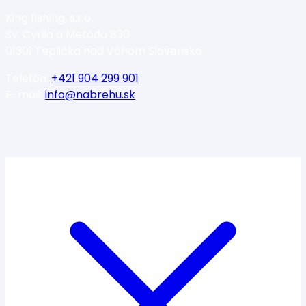
King fishing, s.r.o.
Sv. Cyrila a Metoda 830
01301 Teplička nad Váhom Slovensko
Telefón:
+421 904 299 901
E-mail:
info@nabrehu.sk